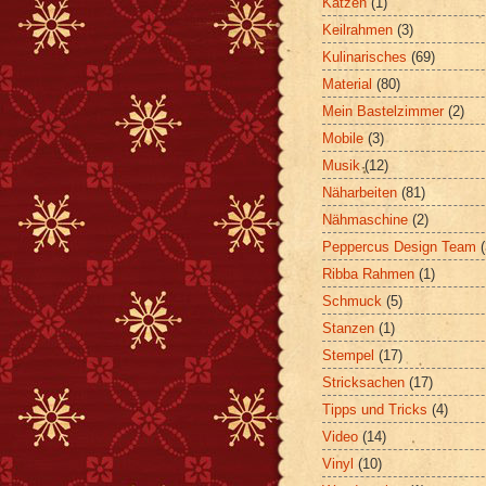
Katzen
(1)
Keilrahmen
(3)
Kulinarisches
(69)
Material
(80)
Mein Bastelzimmer
(2)
Mobile
(3)
Musik
(12)
Näharbeiten
(81)
Nähmaschine
(2)
Peppercus Design Team
Ribba Rahmen
(1)
Schmuck
(5)
Stanzen
(1)
Stempel
(17)
Stricksachen
(17)
Tipps und Tricks
(4)
Video
(14)
Vinyl
(10)