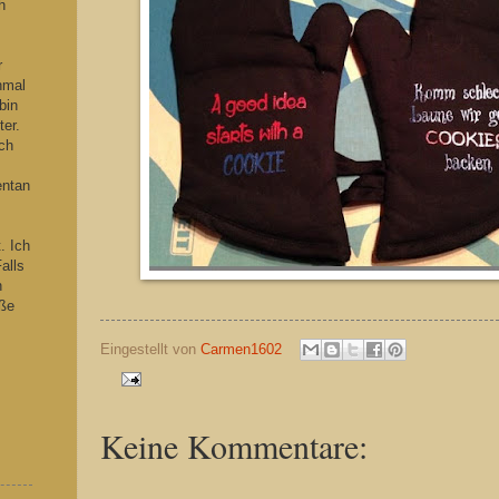
h
s
r
hmal
bin
ter.
ch
entan
. Ich
alls
n
iße
Eingestellt von
Carmen1602
Keine Kommentare: