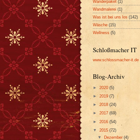
Wanderpaket
(1)
Wandmalerei
(1)
Was ist bei uns los
(142)
Wäsche
(15)
Wellness
(5)
Schloßmacher IT
www.schlossmacher-it.de
Blog-Archiv
►
2020
(5)
►
2019
(7)
►
2018
(24)
►
2017
(69)
►
2016
(54)
▼
2015
(72)
▼
Dezember
(4)