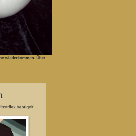
gerne wiederkommen. Über
n
tzerflex bebügelt