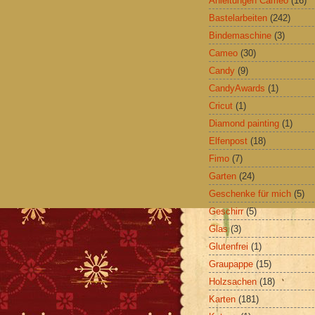
Anleitungen Cameo
(16)
Bastelarbeiten
(242)
Bindemaschine
(3)
Cameo
(30)
Candy
(9)
CandyAwards
(1)
Cricut
(1)
Diamond painting
(1)
Elfenpost
(18)
Fimo
(7)
Garten
(24)
Geschenke für mich
(5)
Geschirr
(5)
Glas
(3)
Glutenfrei
(1)
Graupappe
(15)
Holzsachen
(18)
Karten
(181)