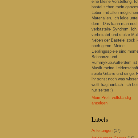
eine kleine Vorstellung. Ic
bastel schon mein ganze
Leben mit allen möglichen
Materialien. Ich leide unte
dem - Das kann man noc
verbasteln- Syndrom. Ich 
verheiratet und stolze Mut
Neben der Bastelei zock i
noch gerne. Meine
Lieblingsspiele sind mom
Bohnanza und
Rummykub.Außerdem ist
Musik meine Leidenschaft
spiele Gitarre und singe. F
ihr sonst noch was wisse
wollt fragt einfach. Ich be
nur selten :)
Mein Profil vollständig
anzeigen
Labels
Anleitungen
(17)