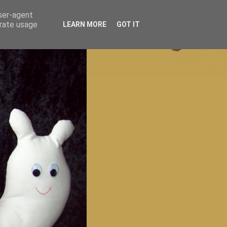
user-agent
erate usage
LEARN MORE
GOT IT