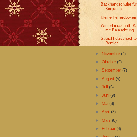
Backhandschuhe fü
Benjamin
Kleine Ferreroboxen
Winterlandschaft- Ka
mit Beleuchtung
Streichholzschachte
Rentier
►
November
(4)
►
Oktober
(9)
►
September
(7)
►
August
(5)
►
Juli
(6)
►
Juni
(9)
►
Mai
(8)
►
April
(3)
►
März
(8)
►
Februar
(4)
►
Januar
(5)