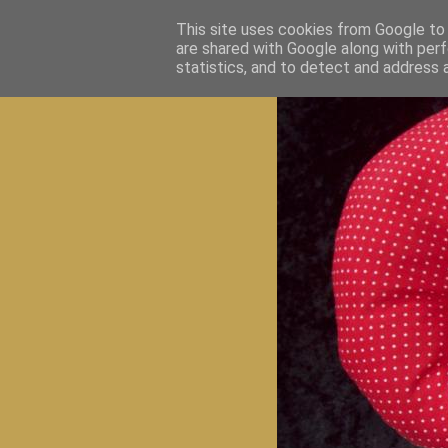
This site uses cookies from Google to d
are shared with Google along with perf
statistics, and to detect and address 