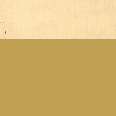
r
rte
l mit