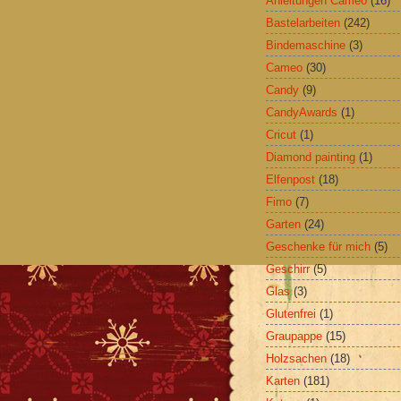
Anleitungen Cameo
(16)
Bastelarbeiten
(242)
Bindemaschine
(3)
Cameo
(30)
Candy
(9)
CandyAwards
(1)
Cricut
(1)
Diamond painting
(1)
Elfenpost
(18)
Fimo
(7)
Garten
(24)
Geschenke für mich
(5)
Geschirr
(5)
Glas
(3)
Glutenfrei
(1)
Graupappe
(15)
Holzsachen
(18)
Karten
(181)