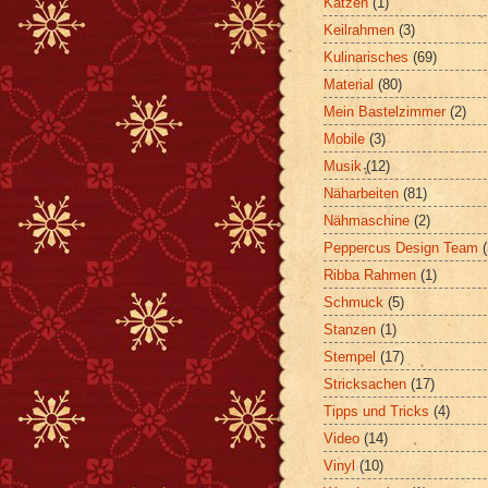
Katzen
(1)
Keilrahmen
(3)
Kulinarisches
(69)
Material
(80)
Mein Bastelzimmer
(2)
Mobile
(3)
Musik
(12)
Näharbeiten
(81)
Nähmaschine
(2)
Peppercus Design Team
Ribba Rahmen
(1)
Schmuck
(5)
Stanzen
(1)
Stempel
(17)
Stricksachen
(17)
Tipps und Tricks
(4)
Video
(14)
Vinyl
(10)