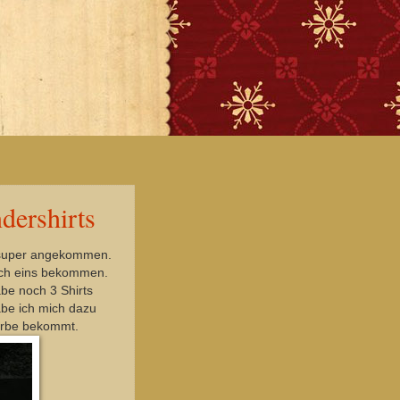
dershirts
st super angekommen.
uch eins bekommen.
be noch 3 Shirts
abe ich mich dazu
farbe bekommt.