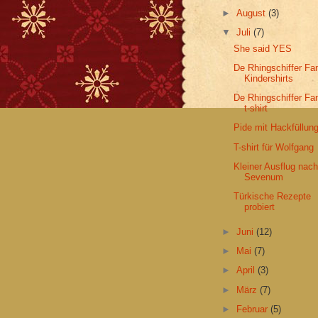
►
August
(3)
▼
Juli
(7)
She said YES
De Rhingschiffer Fa
Kindershirts
De Rhingschiffer Fa
t-shirt
Pide mit Hackfüllun
T-shirt für Wolfgang
Kleiner Ausflug nac
Sevenum
Türkische Rezepte
probiert
►
Juni
(12)
►
Mai
(7)
►
April
(3)
►
März
(7)
►
Februar
(5)