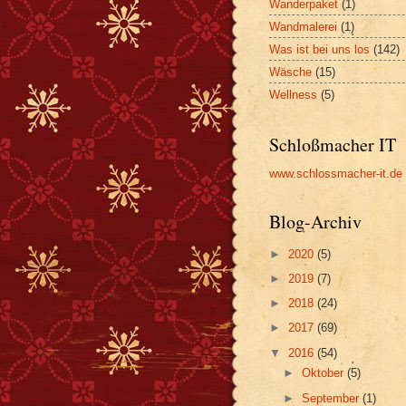
Wanderpaket
(1)
Wandmalerei
(1)
Was ist bei uns los
(142)
Wäsche
(15)
Wellness
(5)
Schloßmacher IT
www.schlossmacher-it.de
Blog-Archiv
►
2020
(5)
►
2019
(7)
►
2018
(24)
►
2017
(69)
▼
2016
(54)
►
Oktober
(5)
►
September
(1)