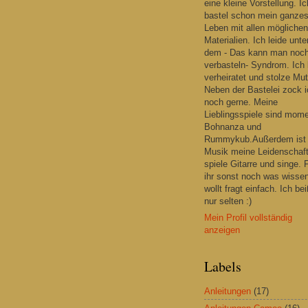
eine kleine Vorstellung. Ic
bastel schon mein ganze
Leben mit allen möglichen
Materialien. Ich leide unte
dem - Das kann man noc
verbasteln- Syndrom. Ich 
verheiratet und stolze Mut
Neben der Bastelei zock i
noch gerne. Meine
Lieblingsspiele sind mom
Bohnanza und
Rummykub.Außerdem ist
Musik meine Leidenschaft
spiele Gitarre und singe. F
ihr sonst noch was wisse
wollt fragt einfach. Ich be
nur selten :)
Mein Profil vollständig
anzeigen
Labels
Anleitungen
(17)