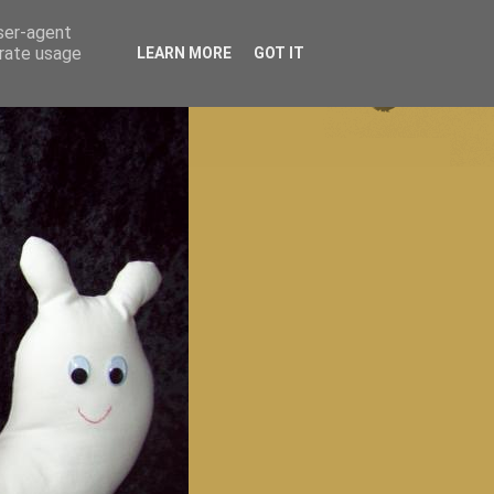
user-agent
erate usage
LEARN MORE
GOT IT