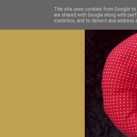
This site uses cookies from Google to d
are shared with Google along with perf
statistics, and to detect and address 