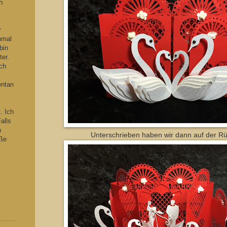
h
s
r
hmal
bin
ter.
ch
entan
. Ich
alls
n
Unterschrieben haben wir dann auf der Rü
iße