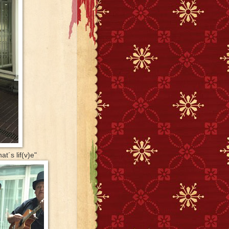
t´s lif(v)e"