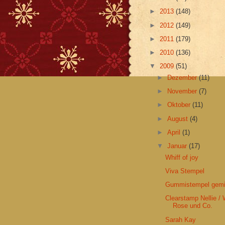
►
2013
(148)
►
2012
(149)
►
2011
(179)
►
2010
(136)
▼
2009
(51)
►
Dezember
(11)
►
November
(7)
►
Oktober
(11)
►
August
(4)
►
April
(1)
▼
Januar
(17)
Whiff of joy
Viva Stempel
Gummistempel gemi
Clearstamp Nellie / 
Rose und Co.
Sarah Kay