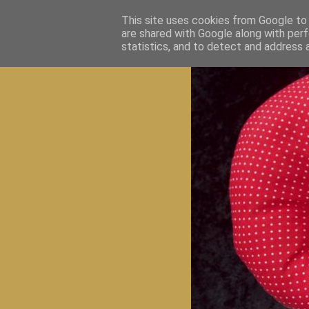
This site uses cookies from Google to d
are shared with Google along with perf
statistics, and to detect and address 