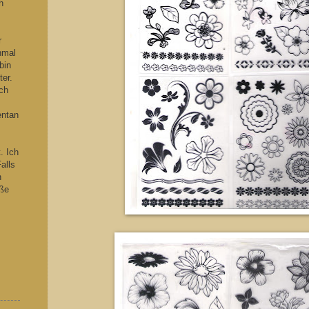
h
s
r
hmal
bin
ter.
ch
entan
. Ich
alls
n
iße