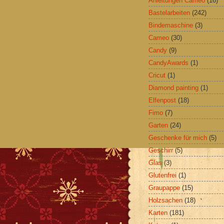
Anleitungen Cameo
(16)
Bastelarbeiten
(242)
Bindemaschine
(3)
Cameo
(30)
Candy
(9)
CandyAwards
(1)
Cricut
(1)
Diamond painting
(1)
Elfenpost
(18)
Fimo
(7)
Garten
(24)
Geschenke für mich
(5)
Geschirr
(5)
Glas
(3)
Glutenfrei
(1)
Graupappe
(15)
Holzsachen
(18)
Karten
(181)