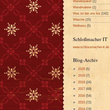
Wanderpaket
(1)
Wandmalerei
(1)
Was ist bei uns los
(142)
Wäsche
(15)
Wellness
(5)
Schloßmacher IT
www.schlossmacher-it.de
Blog-Archiv
►
2020
(5)
►
2019
(7)
►
2018
(24)
►
2017
(69)
►
2016
(54)
►
2015
(72)
►
2014
(74)