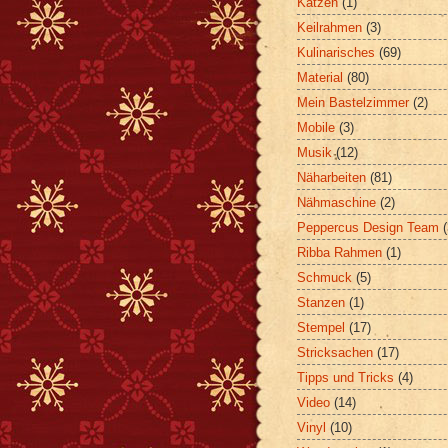
Katzen
(1)
Keilrahmen
(3)
Kulinarisches
(69)
Material
(80)
Mein Bastelzimmer
(2)
Mobile
(3)
Musik
(12)
Näharbeiten
(81)
Nähmaschine
(2)
Peppercus Design Team
Ribba Rahmen
(1)
Schmuck
(5)
Stanzen
(1)
Stempel
(17)
Stricksachen
(17)
Tipps und Tricks
(4)
Video
(14)
Vinyl
(10)