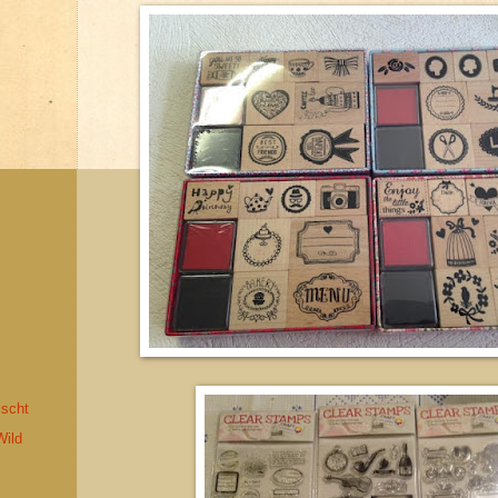
scht
Wild