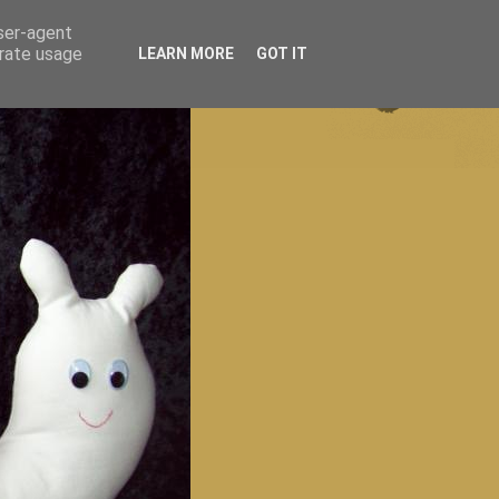
user-agent
erate usage
LEARN MORE
GOT IT