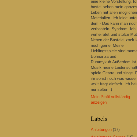
eine kleine Vorstellung. Ic
bastel schon mein ganze
Leben mit allen möglichen
Materialien. Ich leide unte
dem - Das kann man noc
verbasteln- Syndrom. Ich 
verheiratet und stolze Mut
Neben der Bastelei zock i
noch gerne. Meine
Lieblingsspiele sind mom
Bohnanza und
Rummykub.Außerdem ist
Musik meine Leidenschaft
spiele Gitarre und singe. F
ihr sonst noch was wisse
wollt fragt einfach. Ich be
nur selten :)
Mein Profil vollständig
anzeigen
Labels
Anleitungen
(17)