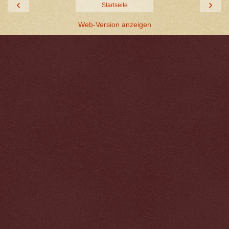
‹
›
Startseite
Web-Version anzeigen