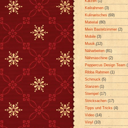
Katzen
(1)
Keilrahmen
(3)
Kulinarisches
(69)
Material
(80)
Mein Bastelzimmer
(2)
Mobile
(3)
Musik
(12)
Näharbeiten
(81)
Nähmaschine
(2)
Peppercus Design Team
Ribba Rahmen
(1)
Schmuck
(5)
Stanzen
(1)
Stempel
(17)
Stricksachen
(17)
Tipps und Tricks
(4)
Video
(14)
Vinyl
(10)