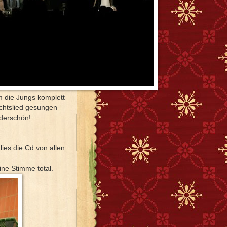
 die Jungs komplett
chtslied gesungen
derschön!
es die Cd von allen
ine Stimme total.