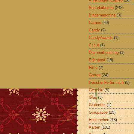
Anleitungen Cameo
(16)
Bastelarbeiten
(242)
Bindemaschine
(3)
Cameo
(30)
Candy
(9)
CandyAwards
(1)
Cricut
(1)
Diamond painting
(1)
Elfenpost
(18)
Fimo
(7)
Garten
(24)
Geschenke für mich
(5)
Geschirr
(5)
Glas
(3)
Glutenfrei
(1)
Graupappe
(15)
Holzsachen
(18)
Karten
(181)