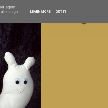
user-agent
erate usage
LEARN MORE
GOT IT