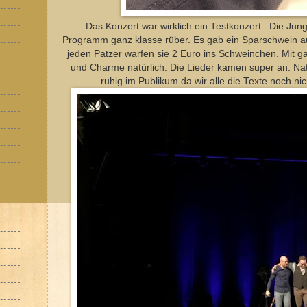
Das Konzert war wirklich ein Testkonzert. Die Jun
Programm ganz klasse rüber. Es gab ein Sparschwein a
jeden Patzer warfen sie 2 Euro ins Schweinchen. Mit ga
und Charme natürlich. Die Lieder kamen super an. Nat
ruhig im Publikum da wir alle die Texte noch ni