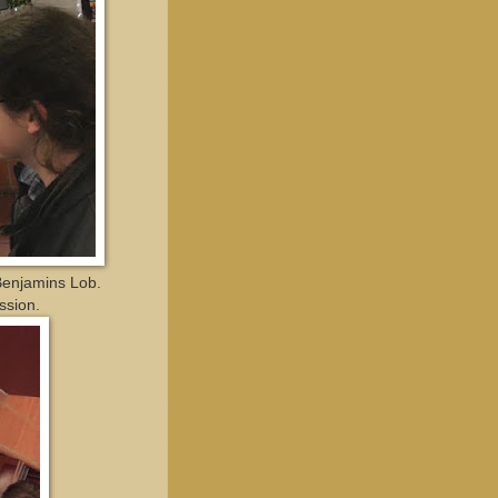
 Benjamins Lob.
ssion.