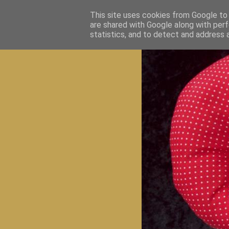
This site uses cookies from Google to d
are shared with Google along with perf
statistics, and to detect and address 