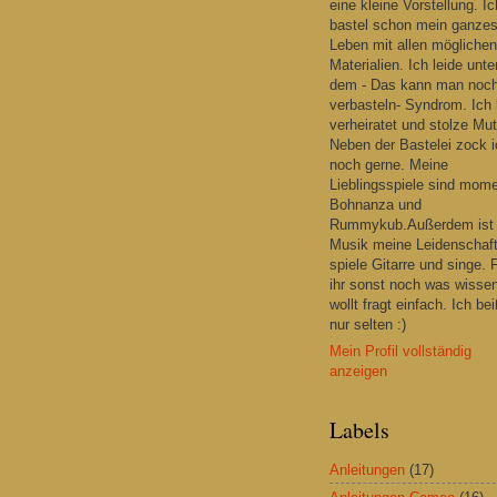
eine kleine Vorstellung. Ic
bastel schon mein ganze
Leben mit allen möglichen
Materialien. Ich leide unte
dem - Das kann man noc
verbasteln- Syndrom. Ich 
verheiratet und stolze Mut
Neben der Bastelei zock i
noch gerne. Meine
Lieblingsspiele sind mom
Bohnanza und
Rummykub.Außerdem ist
Musik meine Leidenschaft
spiele Gitarre und singe. F
ihr sonst noch was wisse
wollt fragt einfach. Ich be
nur selten :)
Mein Profil vollständig
anzeigen
Labels
Anleitungen
(17)