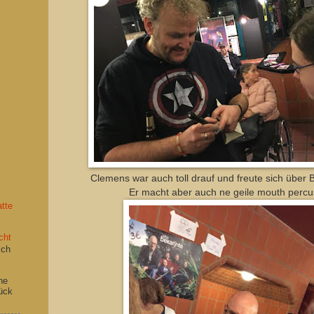
Clemens war auch toll drauf und freute sich über
Er macht aber auch ne geile mouth percu
tte
cht
ich
ne
ück