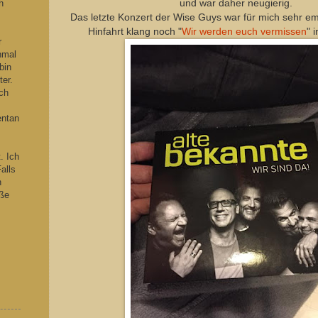
h
und war daher neugierig.
s
Das letzte Konzert der Wise Guys war für mich sehr em
Hinfahrt klang noch "
Wir werden euch vermissen
" 
r
hmal
bin
ter.
ch
entan
. Ich
alls
n
iße