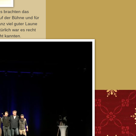
gs brachten das
uf der Bühne und für
nz viel guter Laune
ürlich war es recht
cht kannten.