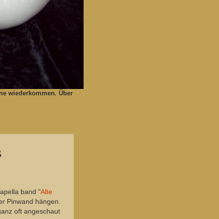
gerne wiederkommen. Über
s
apella band "
Alte
der Pinwand hängen.
 ganz oft angeschaut