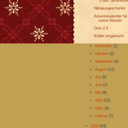
´s das Testkonzer
Nikoausgeschenke
Adventskalender für
meine Männer
Oslo 2.0
Kürbis eingekocht
►
November
(1)
►
Oktober
(2)
►
September
(6)
►
August
(12)
►
Juli
(8)
►
Juni
(2)
►
Mai
(8)
►
April
(12)
►
März
(5)
►
Februar
(7)
►
2016
(54)