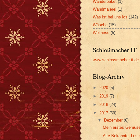
Wanderpaket
(1)
Wandmalerei
(1)
Was ist bei uns los
(142)
Wäsche
(15)
Wellness
(5)
Schloßmacher IT
www.schlossmacher-it.de
Blog-Archiv
►
2020
(5)
►
2019
(7)
►
2018
(24)
▼
2017
(69)
▼
Dezember
(6)
Mein erstes Gemüse
Alte Bekannte- Los 