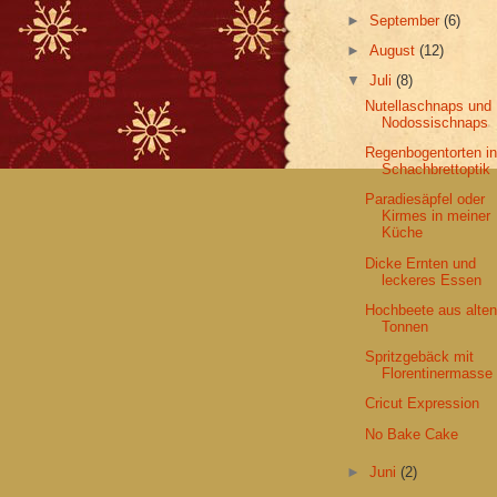
►
September
(6)
►
August
(12)
▼
Juli
(8)
Nutellaschnaps und
Nodossischnaps
Regenbogentorten i
Schachbrettoptik
Paradiesäpfel oder
Kirmes in meiner
Küche
Dicke Ernten und
leckeres Essen
Hochbeete aus alte
Tonnen
Spritzgebäck mit
Florentinermasse
Cricut Expression
No Bake Cake
►
Juni
(2)