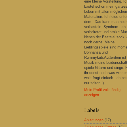
eine kleine Vorstellung. Ic
bastel schon mein ganze
Leben mit allen möglichen
Materialien. Ich leide unte
dem - Das kann man noc
verbasteln- Syndrom. Ich 
verheiratet und stolze Mut
Neben der Bastelei zock i
noch gerne. Meine
Lieblingsspiele sind mom
Bohnanza und
Rummykub.Außerdem ist
Musik meine Leidenschaft
spiele Gitarre und singe. F
ihr sonst noch was wisse
wollt fragt einfach. Ich be
nur selten :)
Mein Profil vollständig
anzeigen
Labels
Anleitungen
(17)