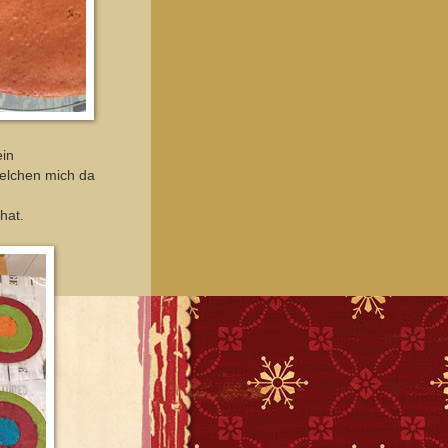
ein
felchen mich da
hat.