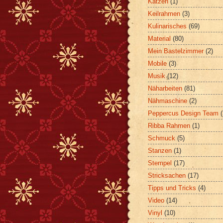
Katzen
(1)
Keilrahmen
(3)
Kulinarisches
(69)
Material
(80)
Mein Bastelzimmer
(2)
Mobile
(3)
Musik
(12)
Näharbeiten
(81)
Nähmaschine
(2)
Peppercus Design Team
Ribba Rahmen
(1)
Schmuck
(5)
Stanzen
(1)
Stempel
(17)
Stricksachen
(17)
Tipps und Tricks
(4)
Video
(14)
Vinyl
(10)