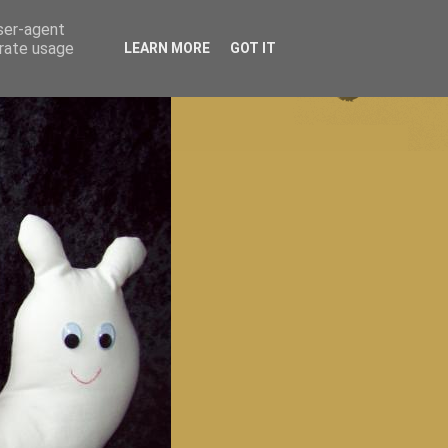
user-agent
erate usage
LEARN MORE
GOT IT