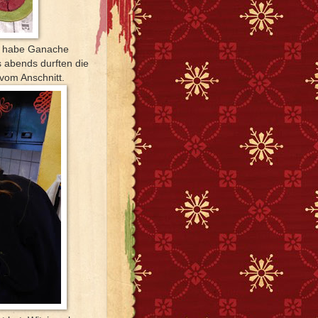
d habe Ganache
s abends durften die
vom Anschnitt.