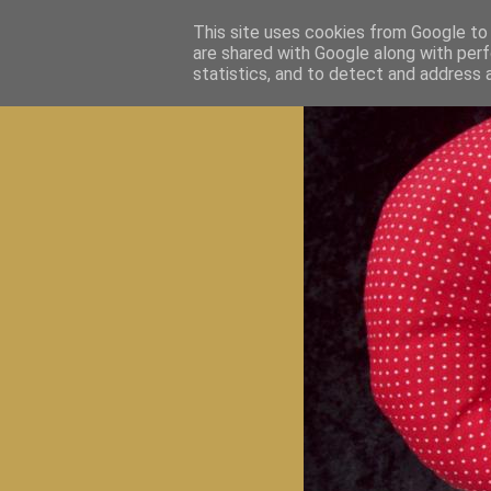
This site uses cookies from Google to d
are shared with Google along with perf
statistics, and to detect and address 