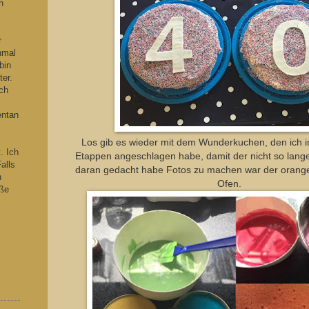
h
s
r
hmal
bin
ter.
ch
entan
Los gib es wieder mit dem Wunderkuchen, den ich 
. Ich
Etappen angeschlagen habe, damit der nicht so lange
alls
daran gedacht habe Fotos zu machen war der orang
n
Ofen.
iße