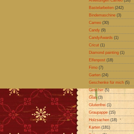
Anleitungen Cameo
(16)
Bastelarbeiten
(242)
Bindemaschine
(3)
Cameo
(30)
Candy
(9)
CandyAwards
(1)
Cricut
(1)
Diamond painting
(1)
Elfenpost
(18)
Fimo
(7)
Garten
(24)
Geschenke für mich
(5)
Geschirr
(5)
Glas
(3)
Glutenfrei
(1)
Graupappe
(15)
Holzsachen
(18)
Karten
(181)