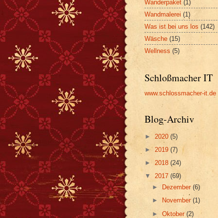
Wanderpaket
(1)
Wandmalerei
(1)
Was ist bei uns los
(142)
Wäsche
(15)
Wellness
(5)
Schloßmacher IT
www.schlossmacher-it.de
Blog-Archiv
►
2020
(5)
►
2019
(7)
►
2018
(24)
▼
2017
(69)
►
Dezember
(6)
►
November
(1)
►
Oktober
(2)