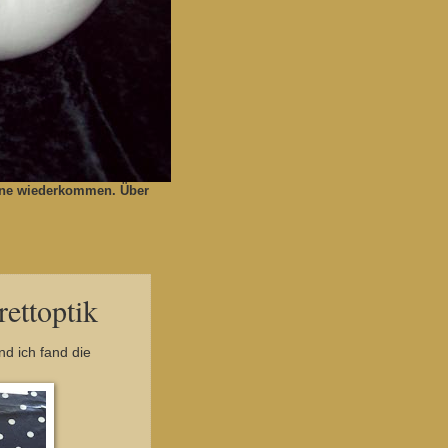
gerne wiederkommen. Über
ettoptik
d ich fand die