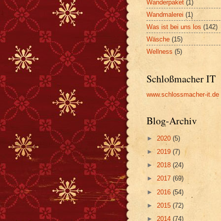
Wanderpaket
(1)
Wandmalerei
(1)
Was ist bei uns los
(142)
Wäsche
(15)
Wellness
(5)
Schloßmacher IT
www.schlossmacher-it.de
Blog-Archiv
►
2020
(5)
►
2019
(7)
►
2018
(24)
►
2017
(69)
►
2016
(54)
►
2015
(72)
►
2014
(74)