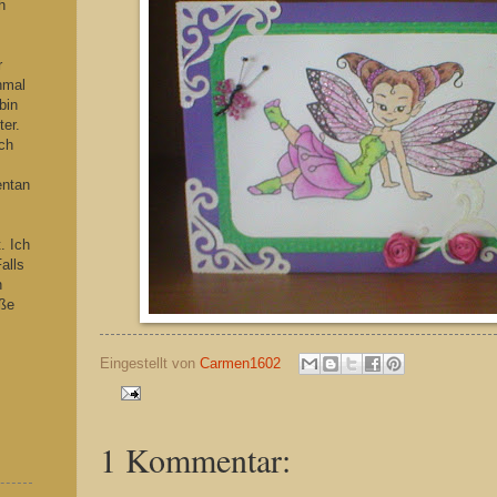
h
s
r
hmal
bin
ter.
ch
entan
. Ich
alls
n
iße
Eingestellt von
Carmen1602
1 Kommentar: