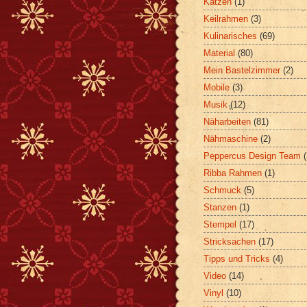
Katzen
(1)
Keilrahmen
(3)
Kulinarisches
(69)
Material
(80)
Mein Bastelzimmer
(2)
Mobile
(3)
Musik
(12)
Näharbeiten
(81)
Nähmaschine
(2)
Peppercus Design Team
Ribba Rahmen
(1)
Schmuck
(5)
Stanzen
(1)
Stempel
(17)
Stricksachen
(17)
Tipps und Tricks
(4)
Video
(14)
Vinyl
(10)