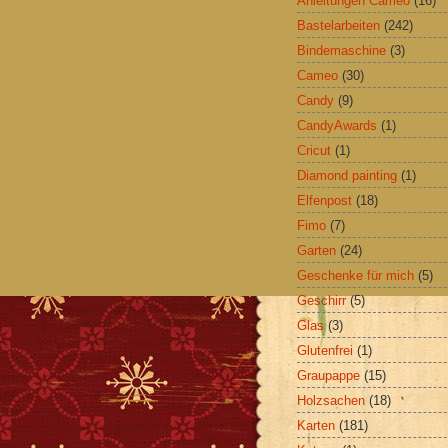
Anleitungen Cameo
(16)
Bastelarbeiten
(242)
Bindemaschine
(3)
Cameo
(30)
Candy
(9)
CandyAwards
(1)
Cricut
(1)
Diamond painting
(1)
Elfenpost
(18)
Fimo
(7)
Garten
(24)
Geschenke für mich
(5)
Geschirr
(5)
Glas
(3)
Glutenfrei
(1)
Graupappe
(15)
Holzsachen
(18)
Karten
(181)