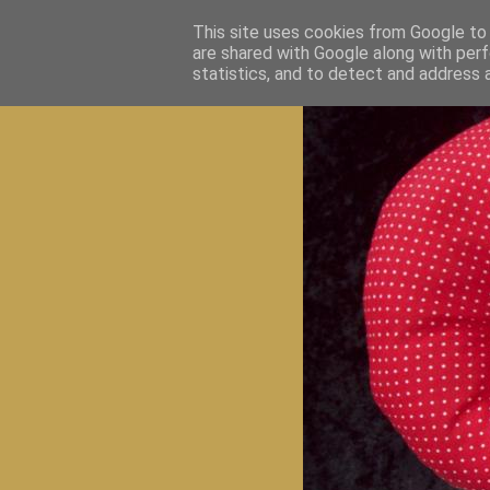
This site uses cookies from Google to d
are shared with Google along with perf
statistics, and to detect and address 