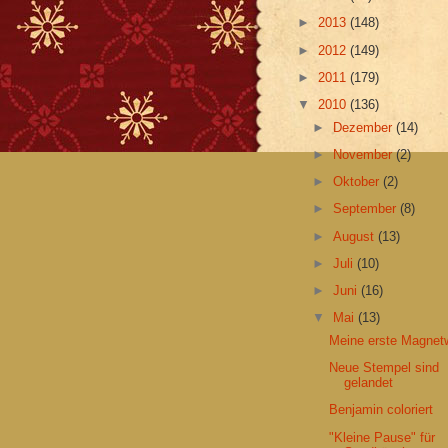
►
2013
(148)
►
2012
(149)
►
2011
(179)
▼
2010
(136)
►
Dezember
(14)
►
November
(2)
►
Oktober
(2)
►
September
(8)
►
August
(13)
►
Juli
(10)
►
Juni
(16)
▼
Mai
(13)
Meine erste Magnet
Neue Stempel sind
gelandet
Benjamin coloriert
"Kleine Pause" für