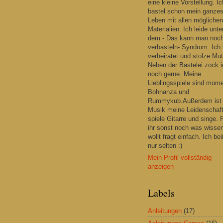
eine kleine Vorstellung. Ic
bastel schon mein ganze
Leben mit allen möglichen
Materialien. Ich leide unte
dem - Das kann man noc
verbasteln- Syndrom. Ich 
verheiratet und stolze Mut
Neben der Bastelei zock i
noch gerne. Meine
Lieblingsspiele sind mom
Bohnanza und
Rummykub.Außerdem ist
Musik meine Leidenschaft
spiele Gitarre und singe. F
ihr sonst noch was wisse
wollt fragt einfach. Ich be
nur selten :)
Mein Profil vollständig
anzeigen
Labels
Anleitungen
(17)