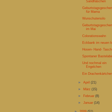
Sandhäschen
Geburtstagsgesche
für Mama
Wunschutensilo
Geburtstagsgesche
im Mai
Colorationswahn
Eckbank im neuen l
Hosen- Hand- Tasch
Spontaner Bastelab
Und nochmal ein
Engelchen
Ein Drachenkärtche
►
April
(21)
►
März
(15)
►
Februar
(8)
►
Januar
(14)
►
2009
(51)