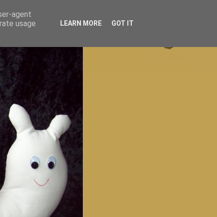
user-agent
erate usage
LEARN MORE
GOT IT