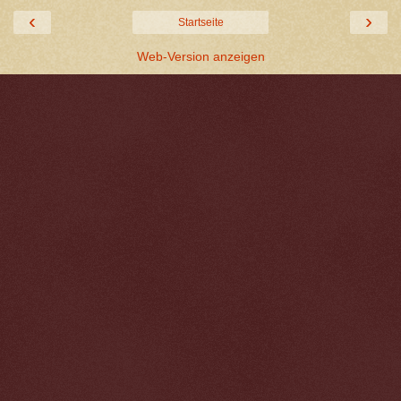
‹
›
Startseite
Web-Version anzeigen