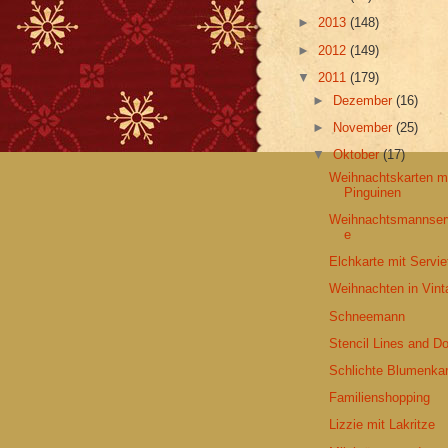
►
2013
(148)
►
2012
(149)
▼
2011
(179)
►
Dezember
(16)
►
November
(25)
▼
Oktober
(17)
Weihnachtskarten m
Pinguinen
Weihnachtsmannserv
e
Elchkarte mit Servie
Weihnachten in Vint
Schneemann
Stencil Lines and D
Schlichte Blumenkar
Familienshopping
Lizzie mit Lakritze