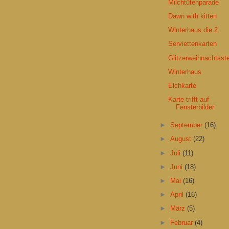
Milchtütenparade
Dawn with kitten
Winterhaus die 2.
Serviettenkarten
Glitzerweihnachtsst
Winterhaus
Elchkarte
Karte trifft auf
Fensterbilder
►
September
(16)
►
August
(22)
►
Juli
(11)
►
Juni
(18)
►
Mai
(16)
►
April
(16)
►
März
(5)
►
Februar
(4)