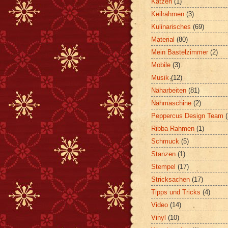
Katzen
(1)
Keilrahmen
(3)
Kulinarisches
(69)
Material
(80)
Mein Bastelzimmer
(2)
Mobile
(3)
Musik
(12)
Näharbeiten
(81)
Nähmaschine
(2)
Peppercus Design Team
Ribba Rahmen
(1)
Schmuck
(5)
Stanzen
(1)
Stempel
(17)
Stricksachen
(17)
Tipps und Tricks
(4)
Video
(14)
Vinyl
(10)