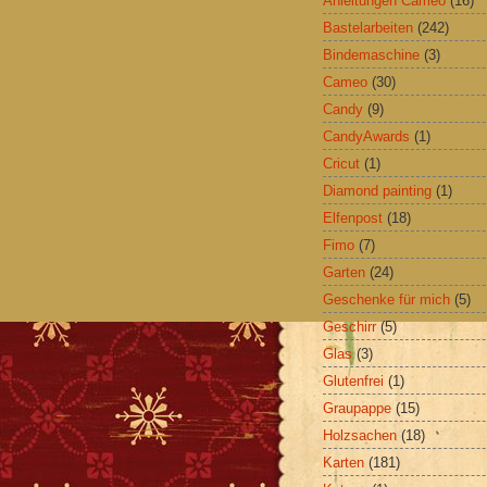
Anleitungen Cameo
(16)
Bastelarbeiten
(242)
Bindemaschine
(3)
Cameo
(30)
Candy
(9)
CandyAwards
(1)
Cricut
(1)
Diamond painting
(1)
Elfenpost
(18)
Fimo
(7)
Garten
(24)
Geschenke für mich
(5)
Geschirr
(5)
Glas
(3)
Glutenfrei
(1)
Graupappe
(15)
Holzsachen
(18)
Karten
(181)