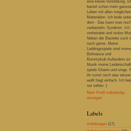
eine kleine Vorstellung. Ic
bastel schon mein ganze
Leben mit allen möglichen
Materialien. Ich leide unte
dem - Das kann man noc
verbasteln- Syndrom. Ich 
verheiratet und stolze Mut
Neben der Bastelei zock i
noch gerne. Meine
Lieblingsspiele sind mom
Bohnanza und
Rummykub.Außerdem ist
Musik meine Leidenschaft
spiele Gitarre und singe. F
ihr sonst noch was wisse
wollt fragt einfach. Ich be
nur selten :)
Mein Profil vollständig
anzeigen
Labels
Anleitungen
(17)