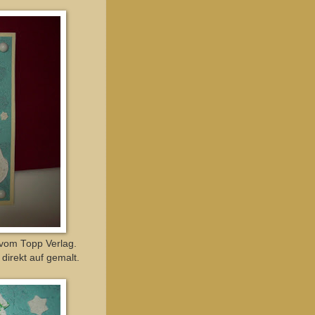
 vom Topp Verlag.
direkt auf gemalt.