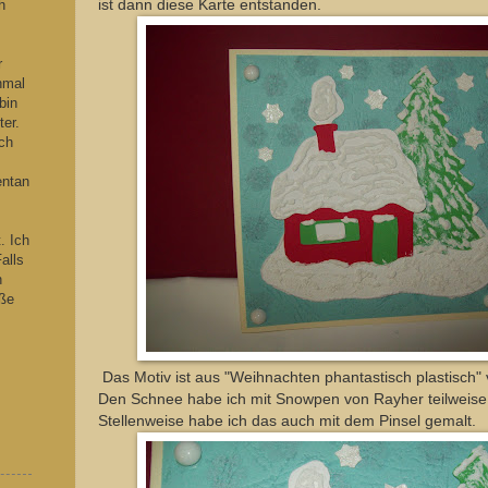
h
ist dann diese Karte entstanden.
s
r
hmal
bin
ter.
ch
entan
. Ich
alls
n
iße
Das Motiv ist aus "Weihnachten phantastisch plastisch"
Den Schnee habe ich mit Snowpen von Rayher teilweise 
Stellenweise habe ich das auch mit dem Pinsel gemalt.