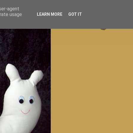
user-agent
erate usage
LEARN MORE
GOT IT