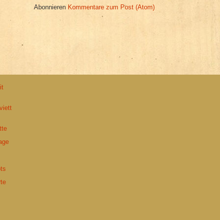
Abonnieren
Kommentare zum Post (Atom)
it
iett
tte
age
ots
te