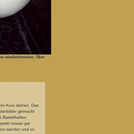
gerne wiederkommen. Über
h im Kurs stehen. Das
nsterbilder gemacht
t Bastelheften
mpelei sowas gar
ders werden und so