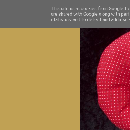
This site uses cookies from Google to d
are shared with Google along with perf
statistics, and to detect and address 