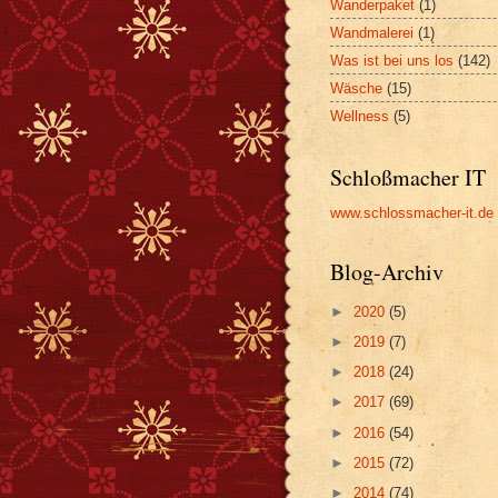
Wanderpaket
(1)
Wandmalerei
(1)
Was ist bei uns los
(142)
Wäsche
(15)
Wellness
(5)
Schloßmacher IT
www.schlossmacher-it.de
Blog-Archiv
►
2020
(5)
►
2019
(7)
►
2018
(24)
►
2017
(69)
►
2016
(54)
►
2015
(72)
►
2014
(74)