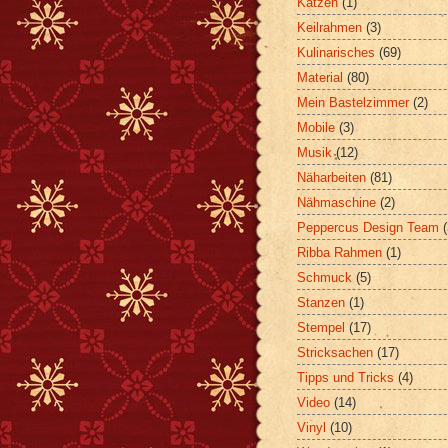
Katzen
(1)
Keilrahmen
(3)
Kulinarisches
(69)
Material
(80)
Mein Bastelzimmer
(2)
Mobile
(3)
Musik
(12)
Näharbeiten
(81)
Nähmaschine
(2)
Peppercus Design Team
Ribba Rahmen
(1)
Schmuck
(5)
Stanzen
(1)
Stempel
(17)
Stricksachen
(17)
Tipps und Tricks
(4)
Video
(14)
Vinyl
(10)