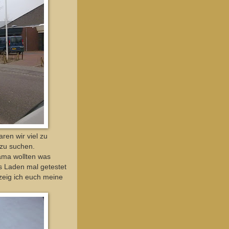
ren wir viel zu
 zu suchen.
ama wollten was
 Laden mal getestet
zeig ich euch meine