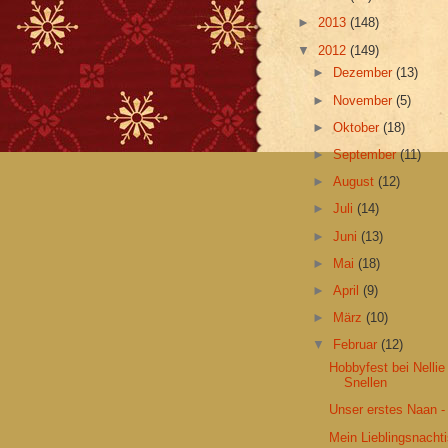
►
2013
(148)
▼
2012
(149)
►
Dezember
(13)
►
November
(5)
►
Oktober
(18)
►
September
(11)
►
August
(12)
►
Juli
(14)
►
Juni
(13)
►
Mai
(18)
►
April
(9)
►
März
(10)
▼
Februar
(12)
Hobbyfest bei Nellie
Snellen
Unser erstes Naan -
Mein Lieblingsnacht