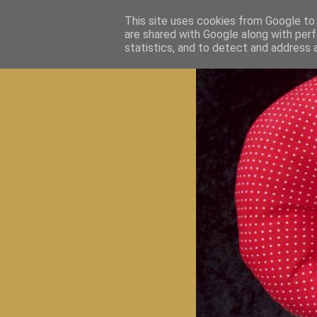
This site uses cookies from Google to d
are shared with Google along with perf
statistics, and to detect and address 