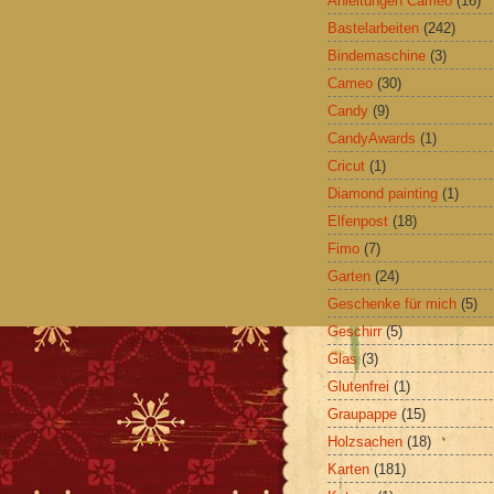
Anleitungen Cameo
(16)
Bastelarbeiten
(242)
Bindemaschine
(3)
Cameo
(30)
Candy
(9)
CandyAwards
(1)
Cricut
(1)
Diamond painting
(1)
Elfenpost
(18)
Fimo
(7)
Garten
(24)
Geschenke für mich
(5)
Geschirr
(5)
Glas
(3)
Glutenfrei
(1)
Graupappe
(15)
Holzsachen
(18)
Karten
(181)