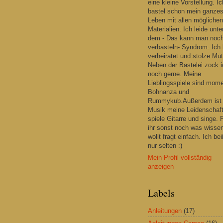
eine kleine Vorstellung. Ic
bastel schon mein ganze
Leben mit allen möglichen
Materialien. Ich leide unte
dem - Das kann man noc
verbasteln- Syndrom. Ich 
verheiratet und stolze Mut
Neben der Bastelei zock i
noch gerne. Meine
Lieblingsspiele sind mom
Bohnanza und
Rummykub.Außerdem ist
Musik meine Leidenschaft
spiele Gitarre und singe. F
ihr sonst noch was wisse
wollt fragt einfach. Ich be
nur selten :)
Mein Profil vollständig
anzeigen
Labels
Anleitungen
(17)