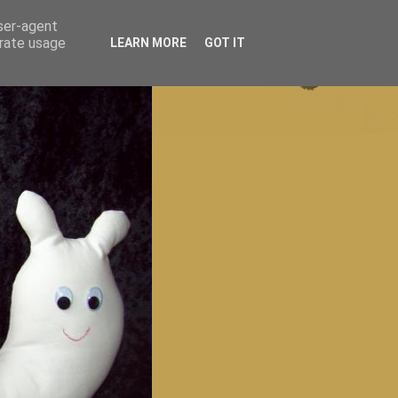
user-agent
erate usage
LEARN MORE
GOT IT