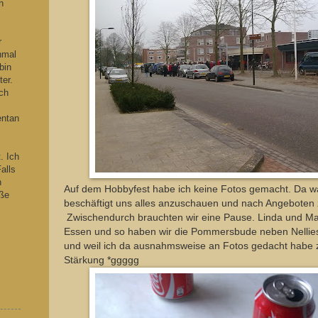
h
s
r
hmal
bin
ter.
ch
entan
. Ich
alls
n
Auf dem Hobbyfest habe ich keine Fotos gemacht. Da wa
iße
beschäftigt uns alles anzuschauen und nach Angeboten
Zwischendurch brauchten wir eine Pause. Linda und M
Essen und so haben wir die Pommersbude neben Nellies
und weil ich da ausnahmsweise an Fotos gedacht habe 
Stärkung *ggggg