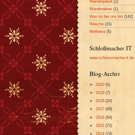
Wanderpaket
(1)
Wandmalerei
(1)
Was ist bei uns los
(142)
Wäsche
(15)
Wellness
(5)
Schloßmacher IT
www.schlossmacher-it.de
Blog-Archiv
►
2020
(5)
►
2019
(7)
►
2018
(24)
►
2017
(69)
►
2016
(54)
►
2015
(72)
►
2014
(74)