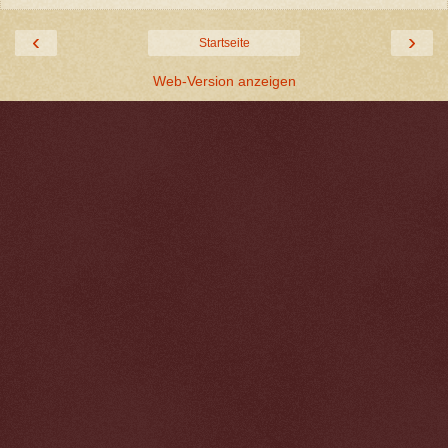
‹
›
Startseite
Web-Version anzeigen